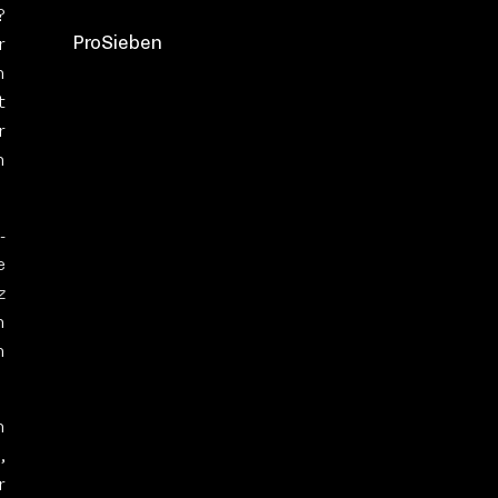
?
ProSieben
r
n
t
r
n
-
e
z
n
m
n
,
r