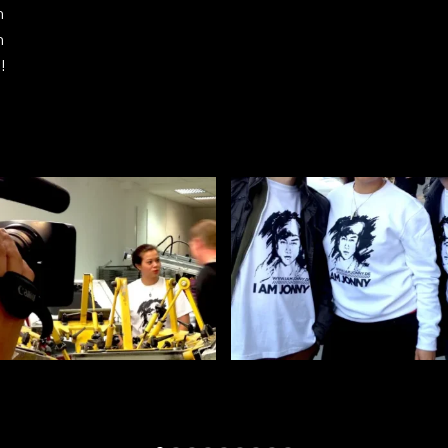
n
n
!