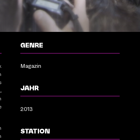
GENRE
.
Magazin
h
s
JAHR
,
m
e
2013
h
STATION
h